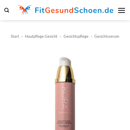
Zum
Inhalt
springen
Start
»
Hautpflege Gesicht
»
Gesichtspflege
»
Gesichtsserum