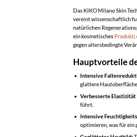
Das KIKO Milano Skin Tech
vereint wissenschaftlich fu
natürlichen Regenerationsp
ein kosmetisches
Produkt
;
gegen altersbedingte Verä
Hauptvorteile de
Intensive Faltenredukt
glattere Hautoberfläche
Verbesserte Elastizität 
führt.
Intensive Feuchtigkeit
optimieren, was für ein p
Geglättetes Hautbild:
T