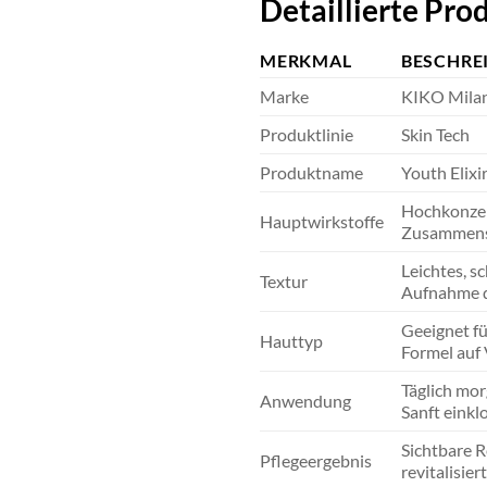
Detaillierte Pr
MERKMAL
BESCHRE
Marke
KIKO Mila
Produktlinie
Skin Tech
Produktname
Youth Elixi
Hochkonzent
Hauptwirkstoffe
Zusammense
Leichtes, s
Textur
Aufnahme d
Geeignet fü
Hauttyp
Formel auf 
Täglich mor
Anwendung
Sanft einkl
Sichtbare R
Pflegeergebnis
revitalisie