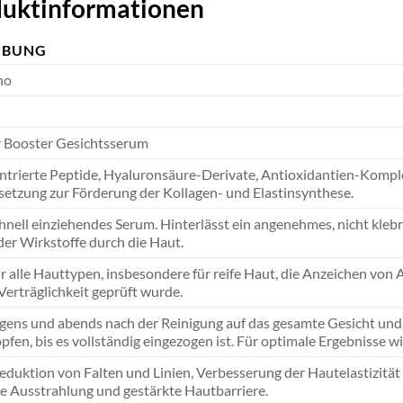
oduktinformationen
IBUNG
no
r Booster Gesichtsserum
rierte Peptide, Hyaluronsäure-Derivate, Antioxidantien-Komplex
tzung zur Förderung der Kollagen- und Elastinsynthese.
chnell einziehendes Serum. Hinterlässt ein angenehmes, nicht klebri
er Wirkstoffe durch die Haut.
r alle Hauttypen, insbesondere für reife Haut, die Anzeichen von A
Verträglichkeit geprüft wurde.
gens und abends nach der Reinigung auf das gesamte Gesicht und 
opfen, bis es vollständig eingezogen ist. Für optimale Ergebnisse
eduktion von Falten und Linien, Verbesserung der Hautelastizität u
rte Ausstrahlung und gestärkte Hautbarriere.