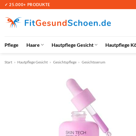
Zum
✓ 25.000+ PRODUKTE
Inhalt
springen
Pflege
Haare
Hautpflege Gesicht
Hautpflege K
Start
»
Hautpflege Gesicht
»
Gesichtspflege
»
Gesichtsserum