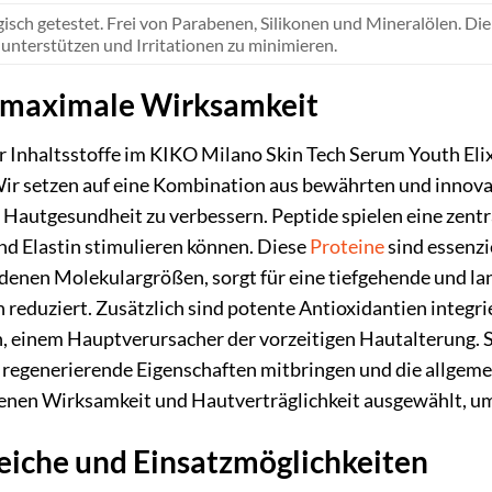
sch getestet. Frei von Parabenen, Silikonen und Mineralölen. Die
unterstützen und Irritationen zu minimieren.
ür maximale Wirksamkeit
r Inhaltsstoffe im KIKO Milano Skin Tech Serum Youth Elix
Wir setzen auf eine Kombination aus bewährten und innov
autgesundheit zu verbessern. Peptide spielen eine zentral
nd Elastin stimulieren können. Diese
Proteine
sind essenzie
denen Molekulargrößen, sorgt für eine tiefgehende und la
n reduziert. Zusätzlich sind potente Antioxidantien integrie
, einem Hauptverursacher der vorzeitigen Hautalterung. Sp
 regenerierende Eigenschaften mitbringen und die allgem
enen Wirksamkeit und Hautverträglichkeit ausgewählt, um 
che und Einsatzmöglichkeiten