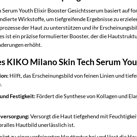
 Serum Youth Elixir Booster Gesichtsserum basiert auf fo
ndierte Wirkstoffe, um tiefgreifende Ergebnisse zu erzielen
rozesse der Haut zu unterstützen und ihr Erscheinungsbild
 es ist ein präzise formulierter Booster, der die Hautstruk
nderungen erhöht.
s KIKO Milano Skin Tech Serum Yout
ion:
Hilft, das Erscheinungsbild von feinen Linien und tiefe
.
und Festigkeit:
Fördert die Synthese von Kollagen und Elas
sversorgung:
Versorgt die Haut tiefgehend mit Feuchtigkeit
ralles Hautbild unerlässlich ist.
rägt zu einer verfeinerten Hauttextur bei und lässt die H