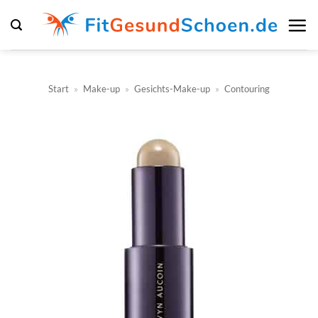
Zum
Inhalt
springen
Start
»
Make-up
»
Gesichts-Make-up
»
Contouring