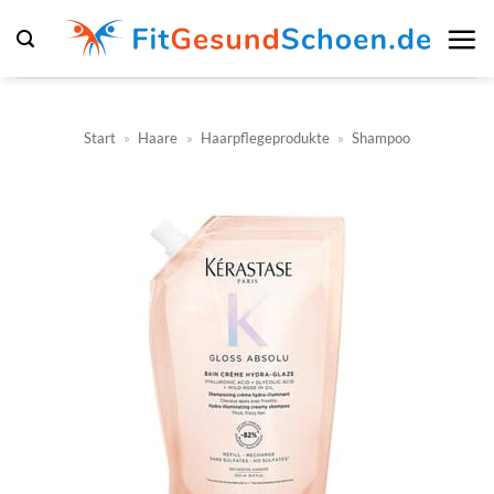
Zum
Inhalt
springen
Start
»
Haare
»
Haarpflegeprodukte
»
Shampoo