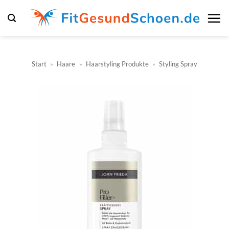
Zum
Inhalt
springen
Start
»
Haare
»
Haarstyling Produkte
»
Styling Spray