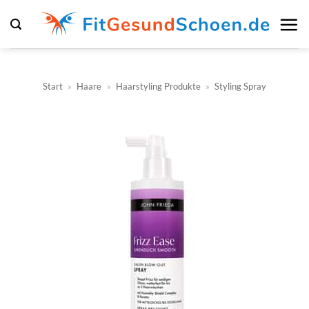
Zum
Inhalt
springen
Start
»
Haare
»
Haarstyling Produkte
»
Styling Spray