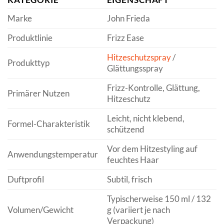
Marke
John Frieda
Produktlinie
Frizz Ease
Hitzeschutzspray
/
Produkttyp
Glättungsspray
Frizz-Kontrolle, Glättung,
Primärer Nutzen
Hitzeschutz
Leicht, nicht klebend,
Formel-Charakteristik
schützend
Vor dem Hitzestyling auf
Anwendungstemperatur
feuchtes Haar
Duftprofil
Subtil, frisch
Typischerweise 150 ml / 132
Volumen/Gewicht
g (variiert je nach
Verpackung)