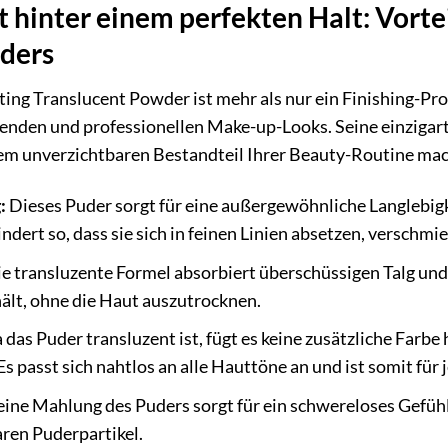
 hinter einem perfekten Halt: Vortei
ders
ing Translucent Powder ist mehr als nur ein Finishing-Prod
enden und professionellen Make-up-Looks. Seine einzigarti
inem unverzichtbaren Bestandteil Ihrer Beauty-Routine ma
:
Dieses Puder sorgt für eine außergewöhnliche Langlebigk
dert so, dass sie sich in feinen Linien absetzen, verschmi
e transluzente Formel absorbiert überschüssigen Talg und 
ält, ohne die Haut auszutrocknen.
 das Puder transluzent ist, fügt es keine zusätzliche Farb
Es passt sich nahtlos an alle Hauttöne an und ist somit für 
eine Mahlung des Puders sorgt für ein schwereloses Gefühl
aren Puderpartikel.