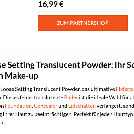
16,99
€
ZUM PARTNERSHOP
e Setting Translucent Powder: Ihr S
m Make-up
Loose Setting Translucent Powder, das ultimative
Fixierp
. Dieses feine, transluzente
Puder
ist die ideale Wahl für a
von
Foundation
,
Concealer
und
Lidschatten
verlängert, sond
g Ihrer Haut zu beeinträchtigen. Perfekt für jeden Hauttyp
n.