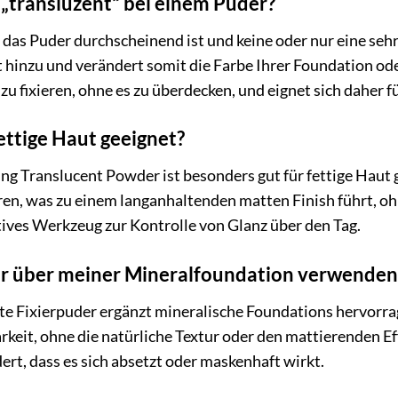
„transluzent“ bei einem Puder?
 das Puder durchscheinend ist und keine oder nur eine seh
 hinzu und verändert somit die Farbe Ihrer Foundation oder 
u fixieren, ohne es zu überdecken, und eignet sich daher f
fettige Haut geeignet?
ing Translucent Powder ist besonders gut für fettige Haut 
ren, was zu einem langanhaltenden matten Finish führt, o
ktives Werkzeug zur Kontrolle von Glanz über den Tag.
er über meiner Mineralfoundation verwenden
te Fixierpuder ergänzt mineralische Foundations hervorra
arkeit, ohne die natürliche Textur oder den mattierenden E
ert, dass es sich absetzt oder maskenhaft wirkt.