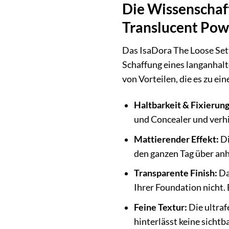
Die Wissenschaft
Translucent Pow
Das IsaDora The Loose Sett
Schaffung eines langanhalt
von Vorteilen, die es zu e
Haltbarkeit & Fixierung
und Concealer und verhin
Mattierender Effekt:
Di
den ganzen Tag über anh
Transparente Finish:
Da
Ihrer Foundation nicht. 
Feine Textur:
Die ultraf
hinterlässt keine sichtb