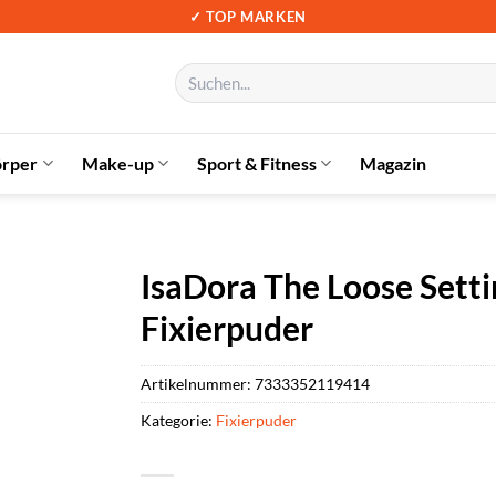
✓ TOP MARKEN
Suchen
nach:
örper
Make-up
Sport & Fitness
Magazin
IsaDora The Loose Sett
Fixierpuder
Artikelnummer:
7333352119414
Kategorie:
Fixierpuder