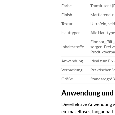
Farbe
Transluzent (
Finish
Mattierend, n
Textur
Ultrafein, seid
Hauttypen
Alle Hauttype
Eine sorgfälti
Inhaltsstoffe
sorgen. Frei v
Produktverpa
Anwendung
Ideal zum Fix
Verpackung
Praktischer S
Größe
Standardgröße
Anwendung und T
Die effektive Anwendung vo
ein makelloses, langanhalt