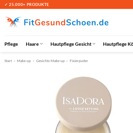
Zum
✓ 25.000+ PRODUKTE
Inhalt
springen
Pflege
Haare
Hautpflege Gesicht
Hautpflege K
Start
»
Make-up
»
Gesichts-Make-up
»
Fixierpuder