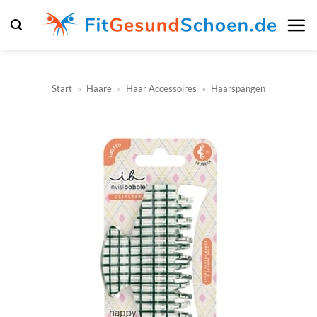
Zum
Inhalt
springen
Start
»
Haare
»
Haar Accessoires
»
Haarspangen