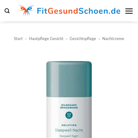
Zum
Inhalt
springen
Start
»
Hautpflege Gesicht
»
Gesichtspflege
»
Nachtcreme