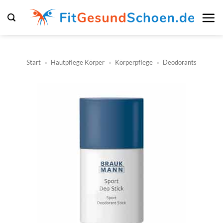
Zum
Inhalt
springen
Start
»
Hautpflege Körper
»
Körperpflege
»
Deodorants