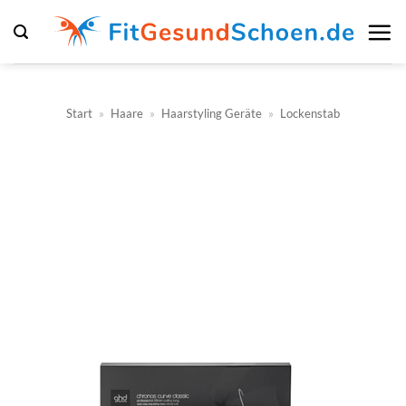
Zum
Inhalt
springen
Start
»
Haare
»
Haarstyling Geräte
»
Lockenstab