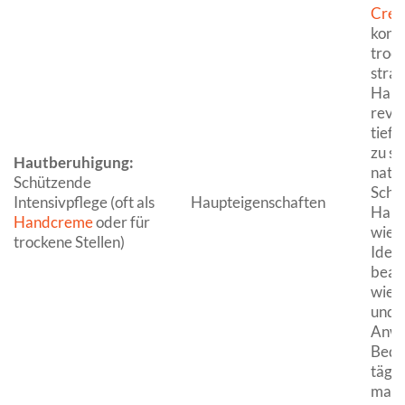
Cre
konzi
troc
strap
Haut
revit
tief 
zu s
Hautberuhigung:
natür
Schützende
Schu
Intensivpflege (oft als
Haupteigenschaften
Haut
Handcreme
oder für
wied
trockene Stellen)
Ideal
bean
wie 
und K
Anwe
Beda
tägli
maxi