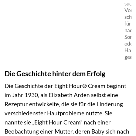
such
Vorte
schne
für 
nach
Sonn
oder 
Hauti
geeig
Die Geschichte hinter dem Erfolg
Die Geschichte der Eight Hour® Cream beginnt
im Jahr 1930, als Elizabeth Arden selbst eine
Rezeptur entwickelte, die sie für die Linderung
verschiedenster Hautprobleme nutzte. Sie
nannte sie „Eight Hour Cream“ nach einer
Beobachtung einer Mutter, deren Baby sich nach