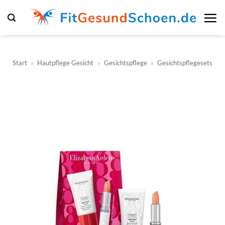
Zum
Inhalt
springen
Start
»
Hautpflege Gesicht
»
Gesichtspflege
»
Gesichtspflegesets