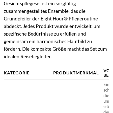
Gesichtspflegeset ist ein sorgfältig
zusammengestelltes Ensemble, das die
Grundpfeiler der Eight Hour® Pflegeroutine
abdeckt. Jedes Produkt wurde entwickelt, um
spezifische Bedürfnisse zu erfüllen und
gemeinsam ein harmonisches Hautbild zu
fördern. Die kompakte Größe macht das Set zum
idealen Reisebegleiter.
VOR
KATEGORIE
PRODUKTMERKMAL
BES
Eine 
schü
die F
und 
stärk
der 