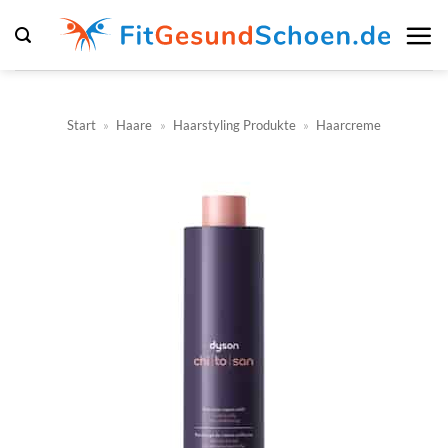
Zum
Inhalt
springen
Start
»
Haare
»
Haarstyling Produkte
»
Haarcreme