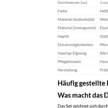
Durchmesser (ca.)
1 cm,
Farbe
Hellb
Material (Außenhülle)
Weich
Material (Innengummi)
Elas
Haptik
Glat
Einsatzmöglichkeiten
Pfer
Haartyp-Eignung
Alle
Pflegehinweis
Hand
Herstellung
Präz
Häufig gestellte
Was macht das D
Das Set zeichnet sich durc