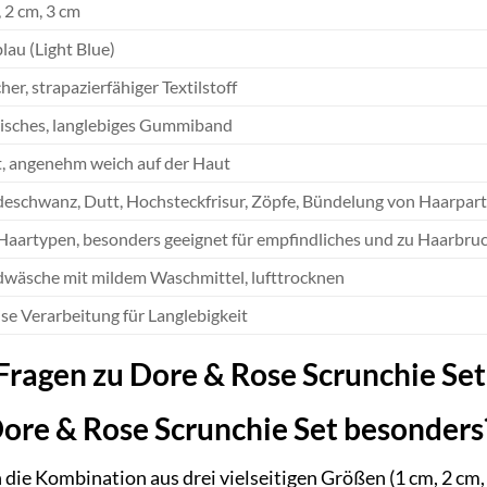
 2 cm, 3 cm
lau (Light Blue)
er, strapazierfähiger Textilstoff
tisches, langlebiges Gummiband
t, angenehm weich auf der Haut
deschwanz, Dutt, Hochsteckfrisur, Zöpfe, Bündelung von Haarpart
 Haartypen, besonders geeignet für empfindliches und zu Haarbru
wäsche mit mildem Waschmittel, lufttrocknen
ise Verarbeitung für Langlebigkeit
 Fragen zu Dore & Rose Scrunchie Set
ore & Rose Scrunchie Set besonders
h die Kombination aus drei vielseitigen Größen (1 cm, 2 cm