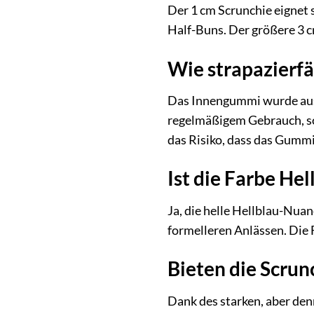
Der 1 cm Scrunchie eignet 
Half-Buns. Der größere 3 cm
Wie strapazierfä
Das Innengummi wurde ausge
regelmäßigem Gebrauch, sod
das Risiko, dass das Gummi
Ist die Farbe Hel
Ja, die helle Hellblau-Nuanc
formelleren Anlässen. Die F
Bieten die Scrun
Dank des starken, aber de