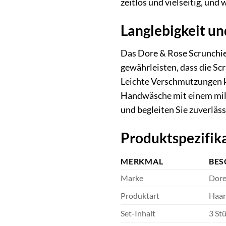
zeitlos und vielseitig, und
Langlebigkeit un
Das Dore & Rose Scrunchie 
gewährleisten, dass die Sc
Leichte Verschmutzungen k
Handwäsche mit einem mild
und begleiten Sie zuverläss
Produktspezifika
MERKMAL
BES
Marke
Dore
Produktart
Haar
Set-Inhalt
3 St