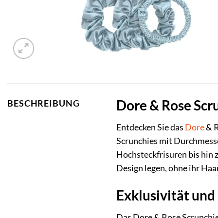
Dore & Rose Scrun
BESCHREIBUNG
Entdecken Sie das
Dore
& R
Scrunchies mit Durchmesser
Hochsteckfrisuren bis hin 
Design legen, ohne ihr Haar
Exklusivität und
Das Dore & Rose Scrunchie 