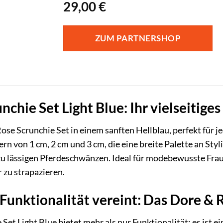
29,00
€
ZUM PARTNERSHOP
chie Set Light Blue: Ihr vielseitige
ose Scrunchie Set in einem sanften Hellblau, perfekt für j
n von 1 cm, 2 cm und 3 cm, die eine breite Palette an Sty
zu lässigen Pferdeschwänzen. Ideal für modebewusste Frau
 zu strapazieren.
 Funktionalität vereint: Das Dore & 
Set Light Blue bietet mehr als nur Funktionalität; es ist 