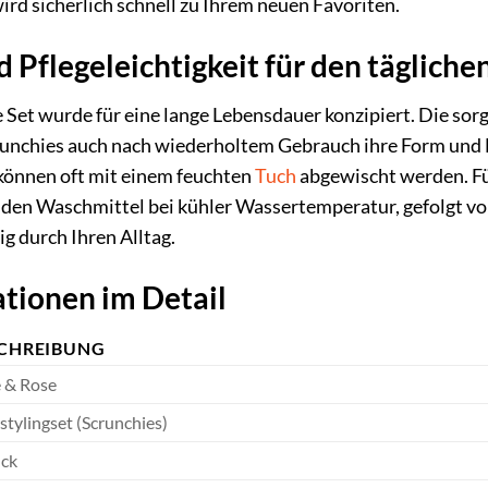
 wird sicherlich schnell zu Ihrem neuen Favoriten.
d Pflegeleichtigkeit für den täglich
Set wurde für eine lange Lebensdauer konzipiert. Die sor
runchies auch nach wiederholtem Gebrauch ihre Form und E
önnen oft mit einem feuchten
Tuch
abgewischt werden. Fü
en Waschmittel bei kühler Wassertemperatur, gefolgt von 
ig durch Ihren Alltag.
tionen im Detail
CHREIBUNG
 & Rose
stylingset (Scrunchies)
ück