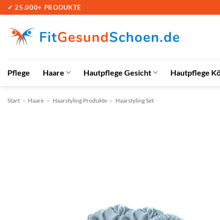
Zum
✓ 25.000+ PRODUKTE
Inhalt
springen
Pflege
Haare
Hautpflege Gesicht
Hautpflege K
Start
»
Haare
»
Haarstyling Produkte
»
Haarstyling Set