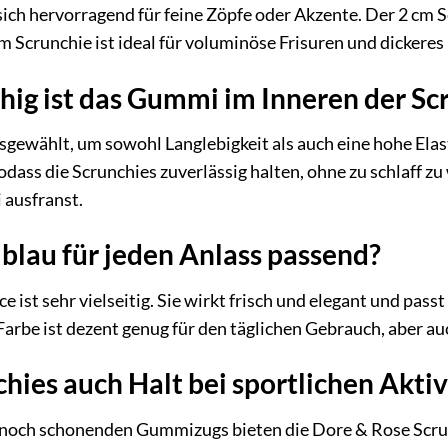
sich hervorragend für feine Zöpfe oder Akzente. Der 2 cm S
 Scrunchie ist ideal für voluminöse Frisuren und dickeres 
hig ist das Gummi im Inneren der Sc
wählt, um sowohl Langlebigkeit als auch eine hohe Elastiz
ass die Scrunchies zuverlässig halten, ohne zu schlaff z
 ausfranst.
lblau für jeden Anlass passend?
e ist sehr vielseitig. Sie wirkt frisch und elegant und pass
arbe ist dezent genug für den täglichen Gebrauch, aber auch
chies auch Halt bei sportlichen Akti
nnoch schonenden Gummizugs bieten die Dore & Rose Scrun