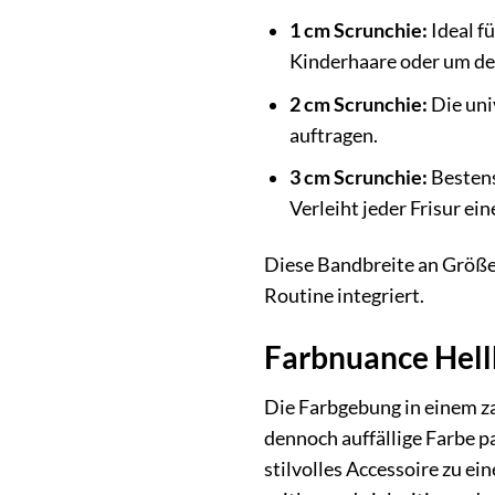
1 cm Scrunchie:
Ideal fü
Kinderhaare oder um deze
2 cm Scrunchie:
Die uni
auftragen.
3 cm Scrunchie:
Bestens
Verleiht jeder Frisur ei
Diese Bandbreite an Größen
Routine integriert.
Farbnuance Hellb
Die Farbgebung in einem za
dennoch auffällige Farbe p
stilvolles Accessoire zu e