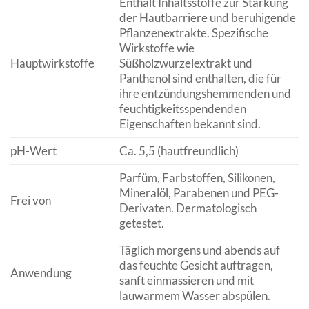
Enthält Inhaltsstoffe zur Stärkung
der Hautbarriere und beruhigende
Pflanzenextrakte. Spezifische
Wirkstoffe wie
Hauptwirkstoffe
Süßholzwurzelextrakt und
Panthenol sind enthalten, die für
ihre entzündungshemmenden und
feuchtigkeitsspendenden
Eigenschaften bekannt sind.
pH-Wert
Ca. 5,5 (hautfreundlich)
Parfüm, Farbstoffen, Silikonen,
Mineralöl, Parabenen und PEG-
Frei von
Derivaten. Dermatologisch
getestet.
Täglich morgens und abends auf
das feuchte Gesicht auftragen,
Anwendung
sanft einmassieren und mit
lauwarmem Wasser abspülen.