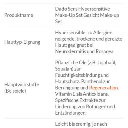
Dado Sens Hypersensitive
Produktname
Make-Up Set Gesicht Make-up
Set
Hypersensible, zu Allergien
neigende, trockene und gereizte
Hauttyp-Eignung
Haut; geeignet bei
Neurodermitis und Rosacea.
Pflanzliche Öle (z.B. Jojobaöl,
Squalan) zur
Feuchtigkeitsbindung und
Hautschutz. Panthenol zur
Hauptwirkstoffe
Beruhigung und
Regeneration
.
(Beispiele)
Vitamin E als Antioxidans.
Spezifische Extrakte zur
Linderung von Rötungen und
Entzündungen.
Leicht bis cremig, je nach