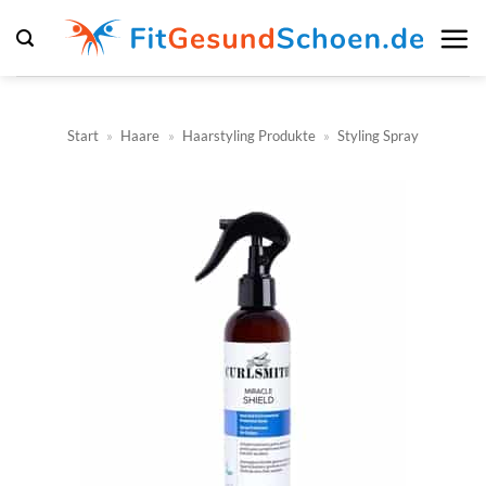
Zum
Inhalt
springen
Start
»
Haare
»
Haarstyling Produkte
»
Styling Spray