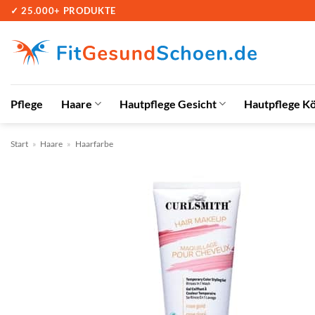
Zum
✓ 25.000+ PRODUKTE
Inhalt
springen
Pflege
Haare
Hautpflege Gesicht
Hautpflege K
Start
»
Haare
»
Haarfarbe