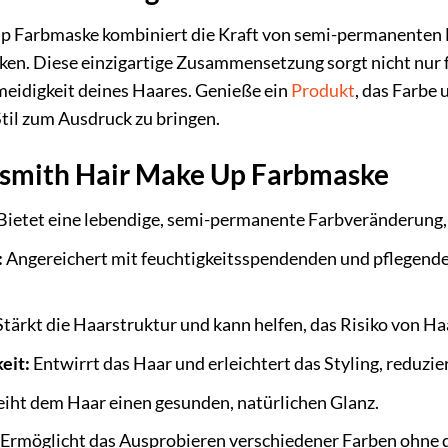
p Farbmaske kombiniert die Kraft von semi-permanenten F
ken. Diese einzigartige Zusammensetzung sorgt nicht nur f
eidigkeit deines Haares. Genieße ein
Produkt
, das Farbe 
 Stil zum Ausdruck zu bringen.
rlsmith Hair Make Up Farbmaske
Bietet eine lebendige, semi-permanente Farbveränderung, 
:
Angereichert mit feuchtigkeitsspendenden und pflegende
tärkt die Haarstruktur und kann helfen, das Risiko von Ha
eit:
Entwirrt das Haar und erleichtert das Styling, reduzier
eiht dem Haar einen gesunden, natürlichen Glanz.
Ermöglicht das Ausprobieren verschiedener Farben ohne d