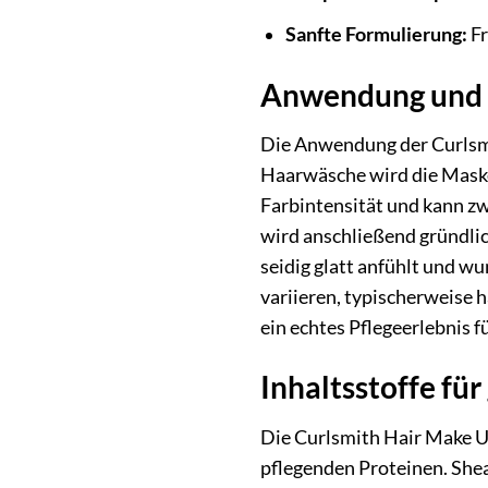
Sanfte Formulierung:
Fr
Anwendung und 
Die Anwendung der Curlsmi
Haarwäsche wird die Maske
Farbintensität und kann zw
wird anschließend gründlich
seidig glatt anfühlt und w
variieren, typischerweise 
ein echtes Pflegeerlebnis f
Inhaltsstoffe fü
Die Curlsmith Hair Make Up
pflegenden Proteinen. She