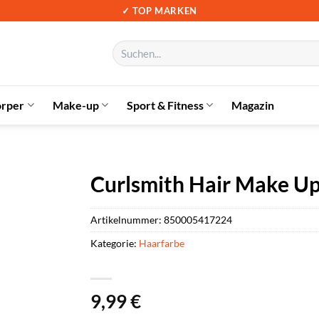
✓ TOP MARKEN
Suchen
nach:
örper
Make-up
Sport & Fitness
Magazin
Curlsmith Hair Make U
Artikelnummer:
850005417224
Kategorie:
Haarfarbe
9,99
€