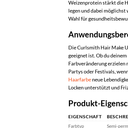
Weizenprotein stärkt die Ha
legen und dabei möglichst 
Wahl für gesundheitsbewus
Anwendungsberei
Die Curlsmith Hair Make U
geeignet ist. Ob du deinem 
Farbveränderung erzielen mö
Partys oder Festivals, wen
Haarfarbe
neue Lebendigkei
Locken unterstützt und Fri
Produkt-Eigensc
EIGENSCHAFT
BESCHR
Farbtyp
Semi-perm