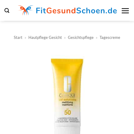
Zum
Inhalt
springen
Start
»
Hautpflege Gesicht
»
Gesichtspflege
»
Tagescreme