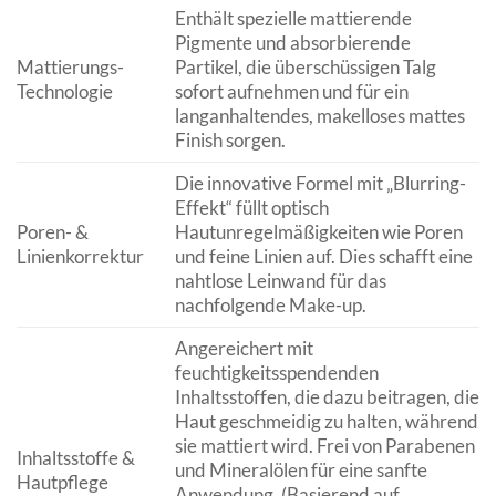
Enthält spezielle mattierende
Pigmente und absorbierende
Mattierungs-
Partikel, die überschüssigen Talg
Technologie
sofort aufnehmen und für ein
langanhaltendes, makelloses mattes
Finish sorgen.
Die innovative Formel mit „Blurring-
Effekt“ füllt optisch
Poren- &
Hautunregelmäßigkeiten wie Poren
Linienkorrektur
und feine Linien auf. Dies schafft eine
nahtlose Leinwand für das
nachfolgende Make-up.
Angereichert mit
feuchtigkeitsspendenden
Inhaltsstoffen, die dazu beitragen, die
Haut geschmeidig zu halten, während
sie mattiert wird. Frei von Parabenen
Inhaltsstoffe &
und Mineralölen für eine sanfte
Hautpflege
Anwendung. (Basierend auf