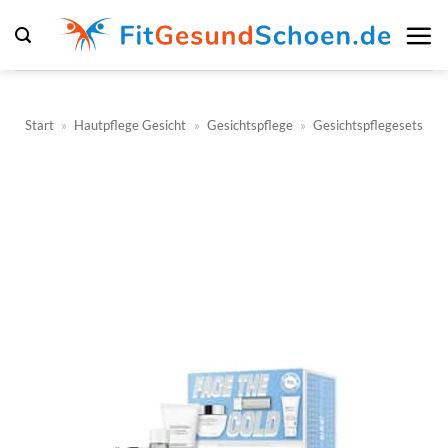
Zum
Inhalt
springen
Start
»
Hautpflege Gesicht
»
Gesichtspflege
»
Gesichtspflegesets