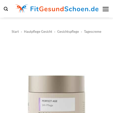
Zum
Inhalt
springen
Start
»
Hautpflege Gesicht
»
Gesichtspflege
»
Tagescreme