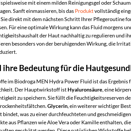
ispielsweise mit einem milden Reinigungsgel oder Schaum, 
ragen. Sanft einmassieren, bis das
Produkt
vollständig eing
Sie direkt mit dem nächsten Schritt Ihrer Pflegeroutine fo
sen. Für eine optimale Wirkung kann das Fluid morgens u
tigkeitshaushalt der Haut nachhaltig zu regulieren und ih
tieren besonders von der beruhigenden Wirkung, die Irrit
duziert.
d ihre Bedeutung für die Hautgesund
ffe im Biodroga MEN Hydra Power Fluid ist das Ergebnis 
hkeit. Der Hauptwirkstoff ist
Hyaluronsäure
, eine körpe
htigkeit zu speichern. Sie füllt die Feuchtigkeitsreserven d
Trockenheitsfältchen.
Glycerin
, ein weiterer wichtiger Bes
ut bindet, was zu einer durchfeuchteten und geschmeidigen
kte aus Pflanzen wie Aloe Vera oder Kamille enthalten, 
ften geschätzt werden. Diese natürlichen Wirkstoffe hel