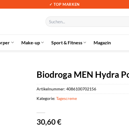
✓ TOP MARKEN
Suchen
nach:
örper
Make-up
Sport & Fitness
Magazin
Biodroga MEN Hydra Pow
Artikelnummer:
4086100702156
Kategorie:
Tagescreme
30,60
€