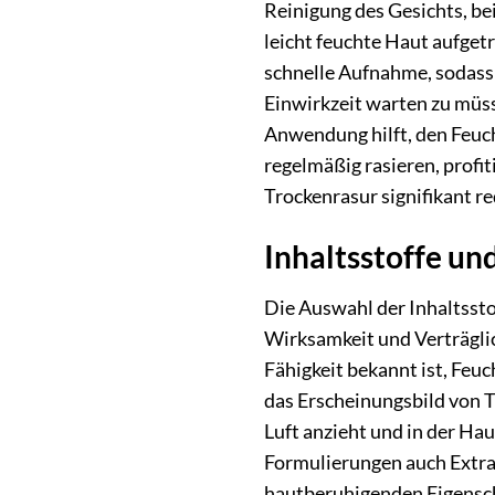
Reinigung des Gesichts, be
leicht feuchte Haut aufget
schnelle Aufnahme, sodass 
Einwirkzeit warten zu müs
Anwendung hilft, den Feuch
regelmäßig rasieren, profi
Trockenrasur signifikant re
Inhaltsstoffe un
Die Auswahl der Inhaltssto
Wirksamkeit und Verträglic
Fähigkeit bekannt ist, Feuc
das Erscheinungsbild von 
Luft anzieht und in der Ha
Formulierungen auch Extra
hautberuhigenden Eigenscha