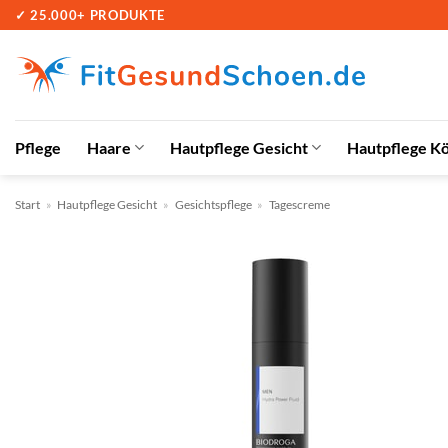
Zum
✓ 25.000+ PRODUKTE
Inhalt
springen
Pflege
Haare
Hautpflege Gesicht
Hautpflege K
Start
»
Hautpflege Gesicht
»
Gesichtspflege
»
Tagescreme