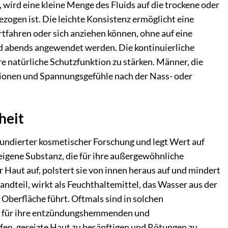
wird eine kleine Menge des Fluids auf die trockene oder
ezogen ist. Die leichte Konsistenz ermöglicht eine
rtfahren oder sich anziehen können, ohne auf eine
nd abends angewendet werden. Die kontinuierliche
re natürliche Schutzfunktion zu stärken. Männer, die
ationen und Spannungsgefühle nach der Nass- oder
heit
fundierter kosmetischer Forschung und legt Wert auf
reigene Substanz, die für ihre außergewöhnliche
er Haut auf, polstert sie von innen heraus auf und mindert
tandteil, wirkt als Feuchthaltemittel, das Wasser aus der
 Oberfläche führt. Oftmals sind in solchen
die für ihre entzündungshemmenden und
fen, gereizte Haut zu besänftigen und Rötungen zu