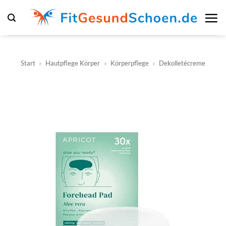
Zum
Inhalt
springen
Start
»
Hautpflege Körper
»
Körperpflege
»
Dekolletécreme