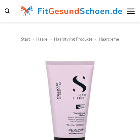
Zum
Inhalt
springen
Start
»
Haare
»
Haarstyling Produkte
»
Haarcreme