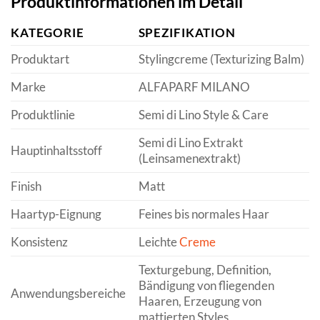
Produktinformationen im Detail
KATEGORIE
SPEZIFIKATION
Produktart
Stylingcreme (Texturizing Balm)
Marke
ALFAPARF MILANO
Produktlinie
Semi di Lino Style & Care
Semi di Lino Extrakt
Hauptinhaltsstoff
(Leinsamenextrakt)
Finish
Matt
Haartyp-Eignung
Feines bis normales Haar
Konsistenz
Leichte
Creme
Texturgebung, Definition,
Bändigung von fliegenden
Anwendungsbereiche
Haaren, Erzeugung von
mattierten Styles