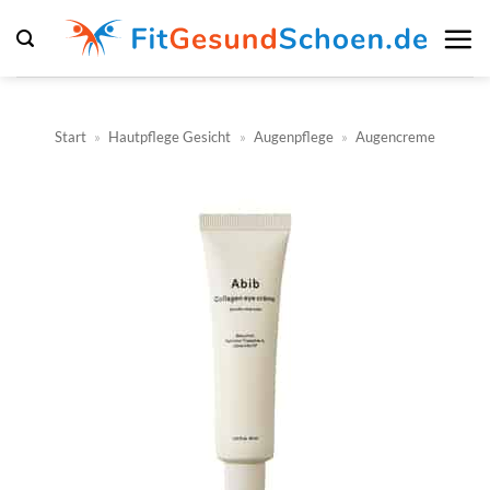
Zum
Inhalt
springen
Start
»
Hautpflege Gesicht
»
Augenpflege
»
Augencreme